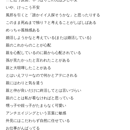
いや、けっこう不安
風邪を引くと「誰かイイ人探そうかな」と思ったりする
このまま死ぬまで独り？と考えることがしばしばある
めっちゃ孤独感ある
婚活しようかなと考えている(または婚活している)
親のこれからのことが心配
親を心配しているのに親から心配されている
孫が見たかったと言われたことがある
親と大喧嘩したことがある
とはいえフリーなので何かとアテにされる
親にはわりと気を遣う
親と仲が良いだけに終活してとは言いづらい
親のことは私が看なければと思っている
甥っ子や姪っ子がたまらなく可愛い
アンチエイジングという言葉に敏感
外見にはこだわらず自然に任せている
お仕事がんばってる