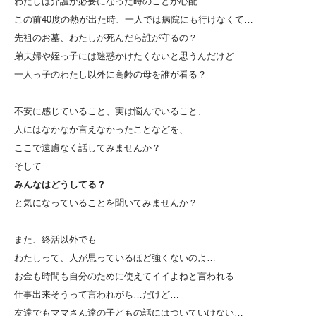
わたしは介護が必要になった時のことが心配…
この前40度の熱が出た時、一人では病院にも行けなくて…
先祖のお墓、わたしが死んだら誰が守るの？
弟夫婦や姪っ子には迷惑かけたくないと思うんだけど…
一人っ子のわたし以外に高齢の母を誰が看る？
不安に感じていること、実は悩んでいること、
人にはなかなか言えなかったことなどを、
ここで遠慮なく話してみませんか？
そして
みんなはどうしてる？
と気になっていることを聞いてみませんか？
また、終活以外でも
わたしって、人が思っているほど強くないのよ…
お金も時間も自分のために使えてイイよねと言われる…
仕事出来そうって言われがち…だけど…
友達でもママさん達の子どもの話にはついていけない…