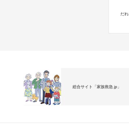
だれ
総合サイト「家族救急.jp」