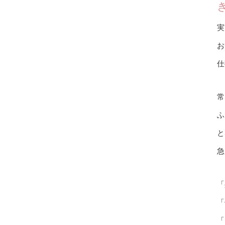
実
お
仕
常
ふ
と
急
「
「
「