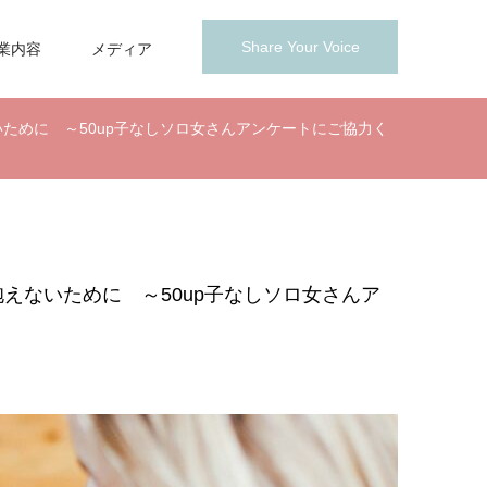
Share Your Voice
業内容
メディア
ために ～50up子なしソロ女さんアンケートにご協力く
えないために ～50up子なしソロ女さんア