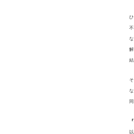
ひ
不
な
解
結
そ
な
同
『
以