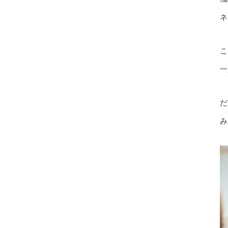
ネ
こ
一
だ
み