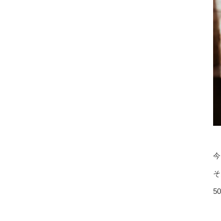
今
そ
5