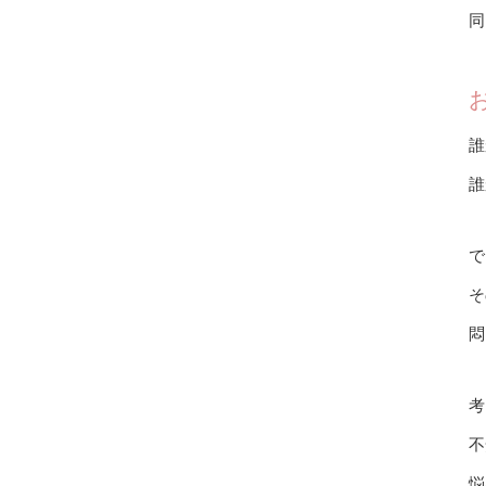
同
誰
誰
で
そ
悶
考
不
悩