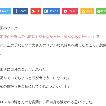
Tweet
Share
+1
Hatena
Pocket
RSS
fee
回のブログ
老後が不安…でも誰にも話せなかった、そんなあなたへ～」
で
0代以上の子なしソロ女さんのリアルな気持ちを綴ったところ、想
。
まさに自分のことだと思った」
読んでいてちょっと涙が出そうにになった」
私の気持ちを言葉にしてくれた人がいた！」
ロジョの皆さんのお言葉に、私自身も涙が出る思いでした。