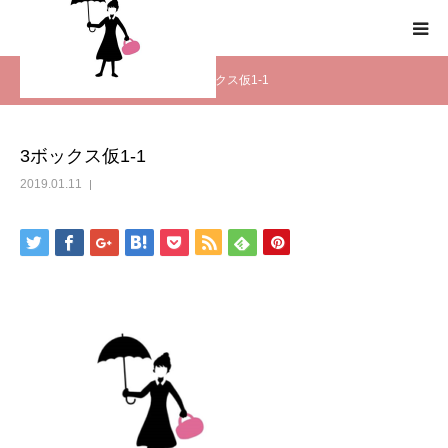
ーム
Harumin Blog
3ボックス仮1-1
HOME
わたしの終活スタイルとは
3ボックス仮1-1
2019.01.11
事業概要
事業内容
メディア