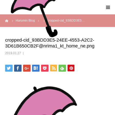
ーム
Harumin Blog
cropped-cid_93BDD3E5…
HOME
わたしの終活スタイルとは
cropped-cid_93BDD3E5-24EE-4553-A2C2-
3D61B650CB2F@nrima1_kt_home_ne.png
事業概要
2019.01.27
事業内容
メディア