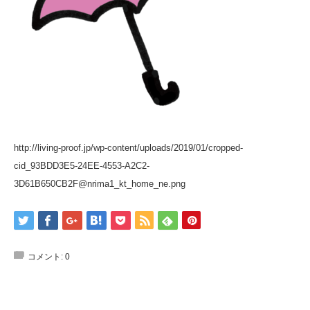
http://living-proof.jp/wp-content/uploads/2019/01/cropped-
cid_93BDD3E5-24EE-4553-A2C2-
3D61B650CB2F@nrima1_kt_home_ne.png
コメント:
0