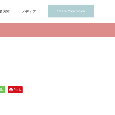
Share Your Voice
業内容
メディア
dly
Pin it