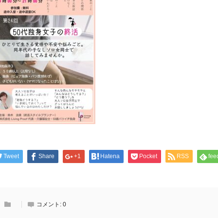
Tweet
Share
+1
Hatena
Pocket
RSS
fee
コメント:
0