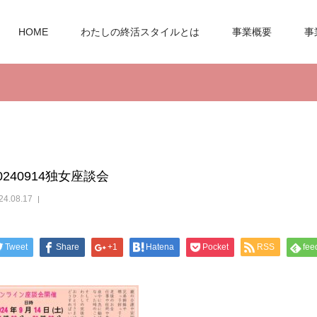
HOME
わたしの終活スタイルとは
事業概要
事
0240914独女座談会
24.08.17
Tweet
Share
+1
Hatena
Pocket
RSS
fee