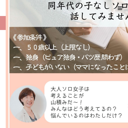
ーム
Harumin Blog
20240622独女座談会フライヤー
HOME
わたしの終活スタイルとは
20240622独女座談会フライヤー
2024.05.13
事業概要
事業内容
メディア