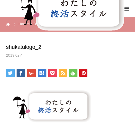
ーム
Harumin Blog
shukatulogo_2
HOME
わたしの終活スタイルとは
shukatulogo_2
2019.02.4
事業概要
事業内容
メディア