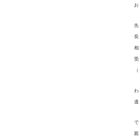
お
先
長
相
受
（
わ
遺
で
親