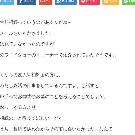
Tweet
Share
+1
Hatena
Pocket
RSS
fee
生前相続っていうのがあるんだね～」
メールをいただきました。
は観ていなかったのですが
のワイドショーの１コーナーで紹介されていたそうです。
くからの友人や初対面の方に、
わたし終活の仕事をしているんですよ、と話すと
終活ってお葬式やお墓のことを考えることでしょ？」
おっしゃる方より
相続のこと教えてほしい」とか
うち、相続で揉めたからその前に会いたかった」なんて