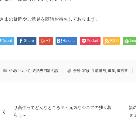
さまの疑問やご意見を随時お待ちしております。
Tweet
Share
+1
Hatena
Pocket
RSS
fee
相続について
,
終活専門家の話
争続
,
家族
,
生前贈与
,
遺産
,
遺言書
サ高住ってどんなところ？～元気なシニアの独り暮
親
らし～
セ