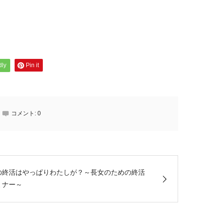
dly
Pin it
コメント:
0
の終活はやっぱりわたしが？～長女のための終活
ミナー～