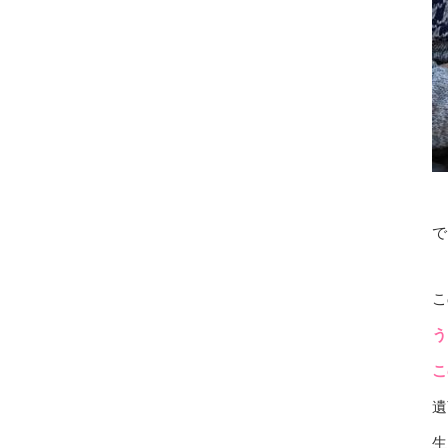
で
こ
う
こ
遺
生