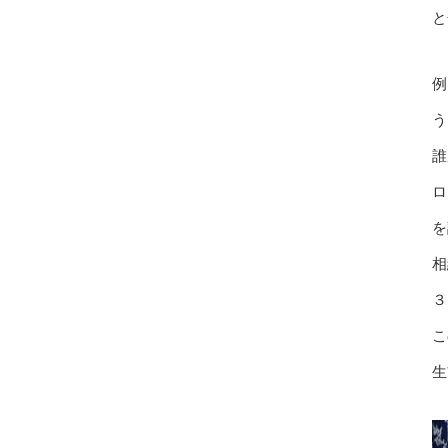
と
例
う
誰
ロ
を
相
３
こ
生